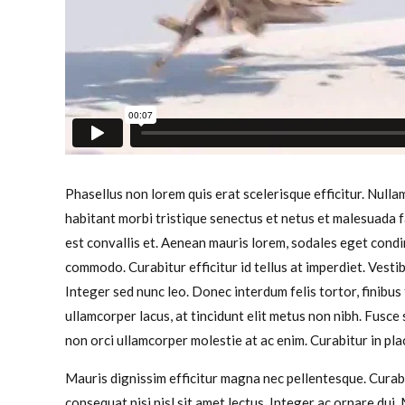
Phasellus non lorem quis erat scelerisque efficitur. Null
habitant morbi tristique senectus et netus et malesuada 
est convallis et. Aenean mauris lorem, sodales eget condi
commodo. Curabitur efficitur id tellus at imperdiet. Vesti
Integer sed nunc leo. Donec interdum felis tortor, finibus fr
ullamcorper lacus, at tincidunt elit metus non nibh. Fusce s
non orci ullamcorper molestie at ac enim. Curabitur in pla
Mauris dignissim efficitur magna nec pellentesque. Curabi
consequat nisi nisl sit amet lectus. Integer ac ornare dui. M