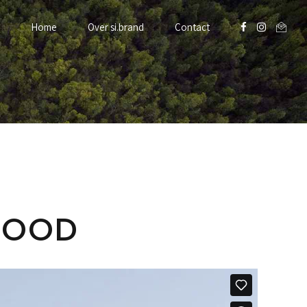
Home
Over si.brand
Contact
WOOD