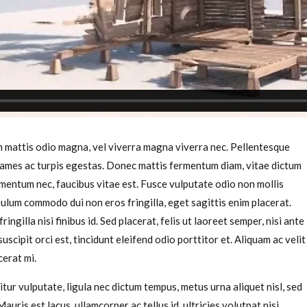
am mattis odio magna, vel viverra magna viverra nec. Pellentesque
fames ac turpis egestas. Donec mattis fermentum diam, vitae dictum
mentum nec, faucibus vitae est. Fusce vulputate odio non mollis
bulum commodo dui non eros fringilla, eget sagittis enim placerat.
ingilla nisi finibus id. Sed placerat, felis ut laoreet semper, nisi ante
uscipit orci est, tincidunt eleifend odio porttitor et. Aliquam ac velit
cerat mi.
tur vulputate, ligula nec dictum tempus, metus urna aliquet nisl, sed
auris est lacus, ullamcorper ac tellus id, ultricies volutpat nisi.